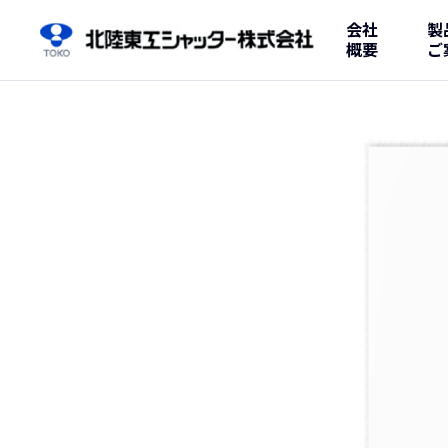
会社
製
概要
ご