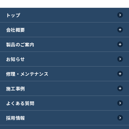
トップ
会社概要
製品のご案内
会社概要
事業所紹介
お知らせ
製品のご案内TOP
工場紹介
シャッター
会社紹介動画
修理・メンテナンス
イスターカーテン
ラジオ
その他開口部商品
施工事例
修理・メンテナンス
エクステリア
重量シャッター保守点検
オンリーワンクラブ
よくある質問
施工事例TOP
鳥害対策
シャッター
シャッター取扱説明書
採用情報
エクステリア