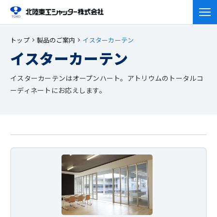
トップ
製品のご案内
イスターカーテン
会社
概要
イスターカーテン
製品の
ご案内
会社概要
イスターカーテンはオープンハート。アトリウムのトータルコ
ーディネートにお応えします。
事業所紹介
修理・
メンテナンス
製品のご案内TOP
工場紹介
シャッター
施工事例
修理・メンテナンス
会社紹介動画
イスターカーテン
重量シャッター保守点検
ラジオ
よくある
質問
施工事例TOP
その他開口部商品
シャッター
エクステリア
求人情報
エクステリア
オンリーワンクラブ
鳥害対策