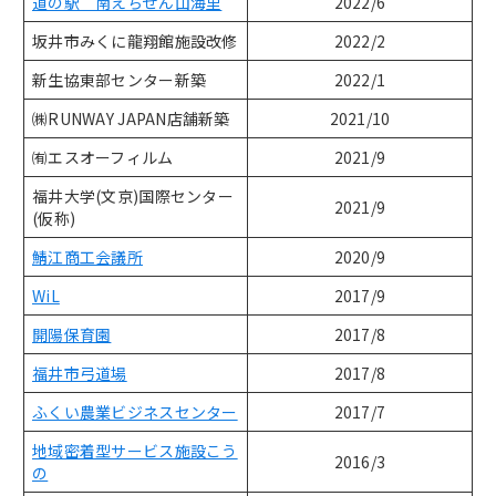
道の駅 南えちぜん山海里
2022/6
坂井市みくに龍翔館施設改修
2022/2
新生協東部センター新築
2022/1
㈱RUNWAY JAPAN店舗新築
2021/10
㈲エスオーフィルム
2021/9
福井大学(文京)国際センター
2021/9
(仮称)
鯖江商工会議所
2020/9
WiL
2017/9
開陽保育園
2017/8
福井市弓道場
2017/8
ふくい農業ビジネスセンター
2017/7
地域密着型サービス施設こう
2016/3
の