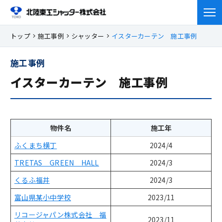
トップ
施工事例
シャッター
イスターカーテン 施工事例
会社
概要
施工事例
製品の
ご案内
会社概要
イスターカーテン 施工事例
事業所紹介
修理・
メンテナンス
製品のご案内TOP
工場紹介
シャッター
施工事例
物件名
施工年
修理・メンテナンス
会社紹介動画
イスターカーテン
ふくまち横丁
2024/4
重量シャッター保守点検
ラジオ
よくある
質問
施工事例TOP
その他開口部商品
TRETAS GREEN HALL
2024/3
シャッター
くるふ福井
2024/3
エクステリア
求人情報
富山県某小中学校
2023/11
エクステリア
オンリーワンクラブ
リコージャパン株式会社 福
2023/11
鳥害対策