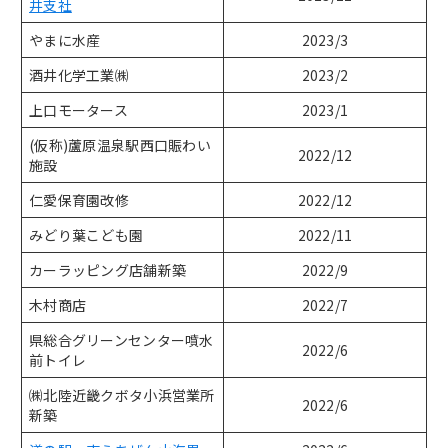
井支社
シャッター取扱説明書
やまに水産
2023/3
酒井化学工業㈱
2023/2
上口モータース
2023/1
(仮称)蘆原温泉駅西口賑わい
2022/12
施設
仁愛保育園改修
2022/12
みどり葉こども園
2022/11
カーラッピング店舗新築
2022/9
木村商店
2022/7
県総合グリーンセンター噴水
2022/6
前トイレ
㈱北陸近畿クボタ小浜営業所
2022/6
新築