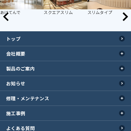
あけてんで
スクエアスリム
スリムタイプ
トップ
会社概要
製品のご案内
会社概要
事業所紹介
お知らせ
製品のご案内TOP
工場紹介
シャッター
会社紹介動画
修理・メンテナンス
イスターカーテン
ラジオ
その他開口部商品
施工事例
修理・メンテナンス
エクステリア
重量シャッター保守点検
オンリーワンクラブ
よくある質問
施工事例TOP